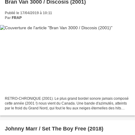
Bran Van 3000 / Discosis (2001)
Publié le 17/04/2019 à 10:11
Par
FRAP
RETRO-CHRONIQUE (2001). Le plus grand bordel sonore jamais composé
cette année (2001 !) nous vient du Canada. Une bande d'azimutés, atteints
par le froid du Grand Nord, qui fout le feu aux neiges éternelles des hits
parades. C'est top, c'est cool, c'est...
Johnny Marr / Set The Boy Free (2018)