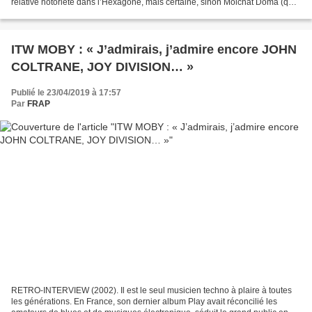
relative notoriété dans l’Hexagone, mais certaine, sinon Molchat Doma (qui
semble pouvoir se traduire par « Les Maison Silencieuses...
ITW MOBY : « J’admirais, j’admire encore JOHN
COLTRANE, JOY DIVISION… »
Publié le 23/04/2019 à 17:57
Par
FRAP
RETRO-INTERVIEW (2002). Il est le seul musicien techno à plaire à toutes
les générations. En France, son dernier album Play avait réconcilié les