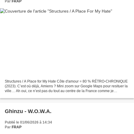
Par
FRAP
Structures / A Place for My Hate Côte d'amour = 80 % RÉTRO-CHRONIQUE
(2023). C’est où déjà, Amiens ? Mini zoom sur Google Maps pour resituer la
ville… Ah oui, ce n’est pas du tout au centre de la France comme je
l’imaginais mais bien au-dessus de Paris,...
Ghinzu - W.O.W.A.
Publié le 01/06/2026 à 14:34
Par
FRAP