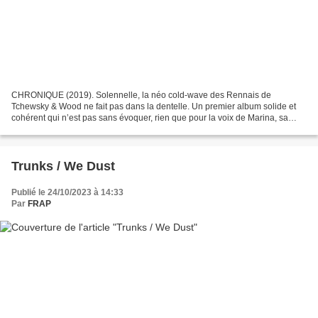
CHRONIQUE (2019). Solennelle, la néo cold-wave des Rennais de
Tchewsky & Wood ne fait pas dans la dentelle. Un premier album solide et
cohérent qui n’est pas sans évoquer, rien que pour la voix de Marina, sa
chanteuse, des formations prestigieuses comme...
Trunks / We Dust
Publié le 24/10/2023 à 14:33
Par
FRAP