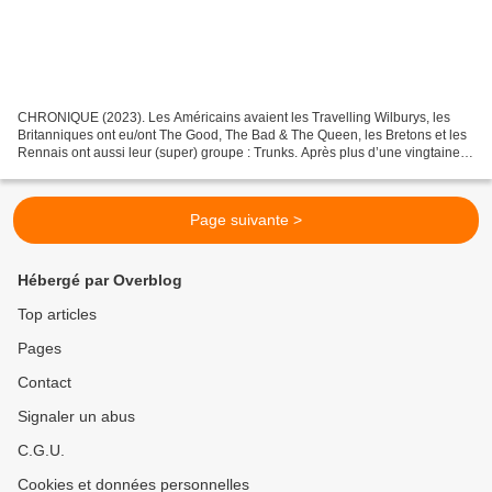
CHRONIQUE (2023). Les Américains avaient les Travelling Wilburys, les
Britanniques ont eu/ont The Good, The Bad & The Queen, les Bretons et les
Rennais ont aussi leur (super) groupe : Trunks. Après plus d’une vingtaine
d’années d’existence, celui-ci sort...
Page suivante >
Hébergé par Overblog
Top articles
Pages
Contact
Signaler un abus
C.G.U.
Cookies et données personnelles