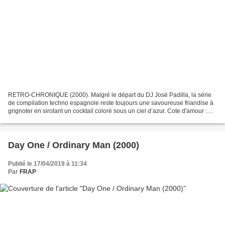
RETRO-CHRONIQUE (2000). Malgré le départ du DJ José Padilla, la série
de compilation techno espagnole reste toujours une savoureuse friandise à
grignoter en sirotant un cocktail coloré sous un ciel d’azur. Cote d'amour :
92% Café Del Mar – Volumen siete...
Day One / Ordinary Man (2000)
Publié le 17/04/2019 à 11:34
Par
FRAP