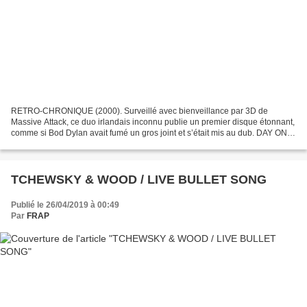
RETRO-CHRONIQUE (2000). Surveillé avec bienveillance par 3D de
Massive Attack, ce duo irlandais inconnu publie un premier disque étonnant,
comme si Bod Dylan avait fumé un gros joint et s’était mis au dub. DAY ONE
– Ordinary Man (Delabel/Melankolic) Durée...
TCHEWSKY & WOOD / LIVE BULLET SONG
Publié le 26/04/2019 à 00:49
Par
FRAP