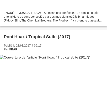
ENQUÊTE MUSICALE (2026). Au mitan des années 90, un son, ou plutôt
une mixture de sons concoctée par des musiciens et DJs britanniques
(Fatboy Slim, The Chemical Brothers, The Prodigy…) va prendre d’assaut
les charts du monde entier par surprise, et faire...
Poni Hoax / Tropical Suite (2017)
Publié le 28/03/2017 à 00:17
Par
FRAP