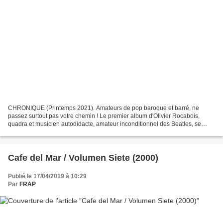
CHRONIQUE (Printemps 2021). Amateurs de pop baroque et barré, ne
passez surtout pas votre chemin ! Le premier album d'Olivier Rocabois,
quadra et musicien autodidacte, amateur inconditionnel des Beatles, se
place sous le patronage de tous les saints du...
Cafe del Mar / Volumen Siete (2000)
Publié le 17/04/2019 à 10:29
Par
FRAP