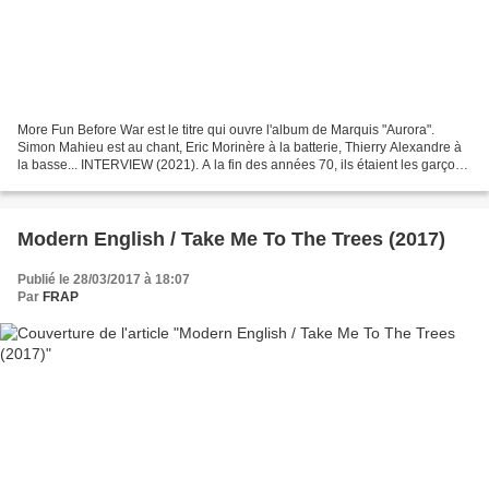
More Fun Before War est le titre qui ouvre l'album de Marquis "Aurora".
Simon Mahieu est au chant, Eric Morinère à la batterie, Thierry Alexandre à
la basse... INTERVIEW (2021). A la fin des années 70, ils étaient les garçons
sauvages du rock. Une musique...
Modern English / Take Me To The Trees (2017)
Publié le 28/03/2017 à 18:07
Par
FRAP