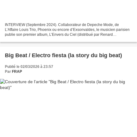
INTERVIEW (Septembre 2024). Collaborateur de Depeche Mode, de
L’Affaire Louis Trio, Phoenix ou encore d’Exsonvaldes, le musicien parisien
publie son premier album, L’Envers du Ciel (distribué par Renard
Noir/French Parade). Un disque de rock indus, à...
Big Beat / Electro fiesta (la story du big beat)
Publié le 02/03/2026 à 23:57
Par
FRAP