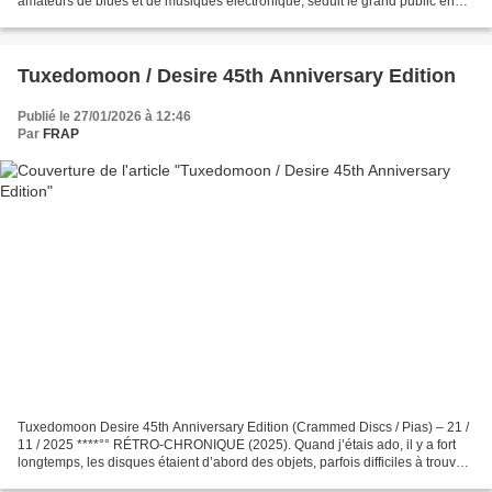
amateurs de blues et de musiques électronique, séduit le grand public en
dépassant le million de ventes (10...
Tuxedomoon / Desire 45th Anniversary Edition
Publié le 27/01/2026 à 12:46
Par
FRAP
Tuxedomoon Desire 45th Anniversary Edition (Crammed Discs / Pias) – 21 /
11 / 2025 ****°° RÉTRO-CHRONIQUE (2025). Quand j’étais ado, il y a fort
longtemps, les disques étaient d’abord des objets, parfois difficiles à trouver.
On entendait parler d’un...