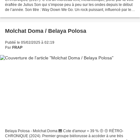
éraflée de Julius Son qui s’impose peu à peu sur les ondes depuis le début
de l’année. Son titre : Way Down We Go. Un rock puissant, influencé par le
blues, qui s’incruste dans la...
Molchat Doma / Belaya Polosa
Publié le 05/02/2025 à 02:19
Par
FRAP
Belaya Polosa - Molchat Doma 🎹 Cote d'amour = 39 % 🤨 🤨 RÉTRO-
CHRONIQUE (2024). Premier groupe biélorusse à accéder à une très