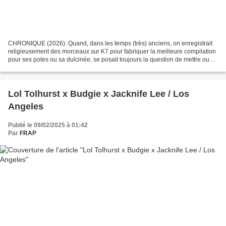
CHRONIQUE (2026). Quand, dans les temps (très) anciens, on enregistrait
religieusement des morceaux sur K7 pour fabriquer la meilleure compilation
pour ses potes ou sa dulcinée, se posait toujours la question de mettre ou
pas tel ou tel morceau un peu...
Lol Tolhurst x Budgie x Jacknife Lee / Los
Angeles
Publié le 09/02/2025 à 01:42
Par
FRAP