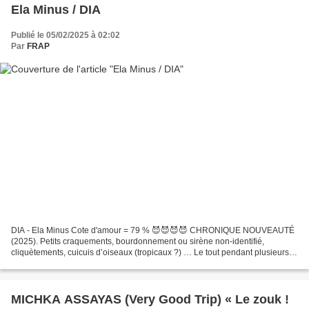
Ela Minus / DIA
Publié le 05/02/2025 à 02:02
Par
FRAP
DIA - Ela Minus Cote d'amour = 79 % 😈😈😈😈 CHRONIQUE NOUVEAUTÉ
(2025). Petits craquements, bourdonnement ou sirène non-identifié,
cliquètements, cuicuis d’oiseaux (tropicaux ?) … Le tout pendant plusieurs
minutes. Est-ce bien un disque electro/punk ou un...
MICHKA ASSAYAS (Very Good Trip) « Le zouk !