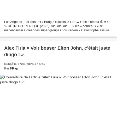
Los Angeles - Lol Tolhurst x Budgie x Jacknife Lee 🦂 Cote d'amour 😍 = 60
% RÉTRO-CHRONIQUE (2023). Aïe, aïe, aïe… Si les « corbeaux » se
mettent aussi à créer des super groupes : où va-t-on ? Catastrophe assurée
? Boursouflage assuré ? En effet, quand...
Alex Firla « Voir bosser Elton John, c’était juste
dingo ! »
Publié le 27/09/2024 à 16:42
Par
FRap