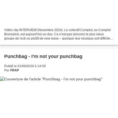
Vidéo clip INTERVIEW (Novembre 2024). Le collectif Complot, ex-Complot
Bronswick, est aujourd’hui un duo. Ce n’est pas (encore) le plus vieux
groupe de rock ou plutôt de new wave – quoique leur musique soit difficile à
classer – en France mais la formation,...
Punchbag - I’m not your punchbag
Publié le 01/06/2026 à 14:50
Par
FRAP