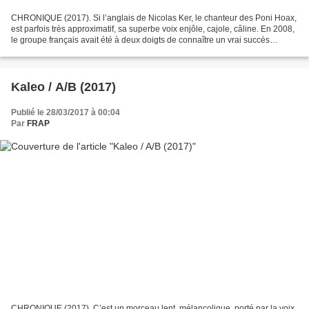
CHRONIQUE (2017). Si l’anglais de Nicolas Ker, le chanteur des Poni Hoax,
est parfois très approximatif, sa superbe voix enjôle, cajole, câline. En 2008,
le groupe français avait été à deux doigts de connaître un vrai succès
mondial avec le tube Antibodies,...
Kaleo / A/B (2017)
Publié le 28/03/2017 à 00:04
Par
FRAP
CHRONIQUE (2017). C’est un morceau lent, mélancolique, porté par la voix